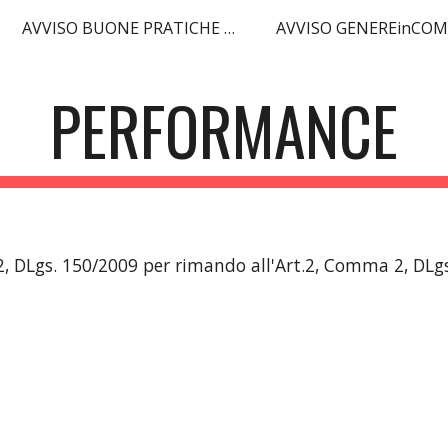
AVVISO BUONE PRATICHE WELFARE 2023
AVVISO GENEREinCO
ip to main content
Skip to navigat
PERFORMANCE
t.2, DLgs. 150/2009 per rimando all'Art.2, Comma 2, DL