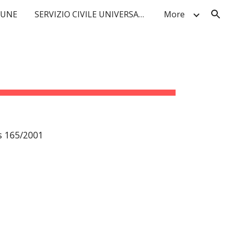
MUNE
SERVIZIO CIVILE UNIVERSALE: SELEZIONE PROGETTI ANCI PUGLIA
More
ion
gs 165/2001